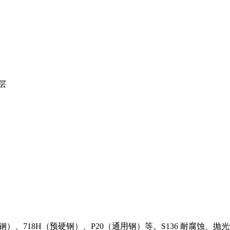
层
、718H（预硬钢）、P20（通用钢）等。S136 耐腐蚀、抛光